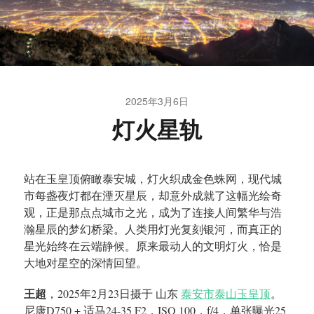
2025年3月6日
灯火星轨
站在玉皇顶俯瞰泰安城，灯火织成金色蛛网，现代城
市每盏夜灯都在湮灭星辰，却意外成就了这幅光绘奇
观，正是那点点城市之光，成为了连接人间繁华与浩
瀚星辰的梦幻桥梁。人类用灯光复刻银河，而真正的
星光始终在云端静候。原来最动人的文明灯火，恰是
大地对星空的深情回望。
王超
，2025年2月23日摄于 山东
泰安市泰山玉皇顶
。
尼康D750 + 适马24-35 F2，ISO 100，f/4，单张曝光25