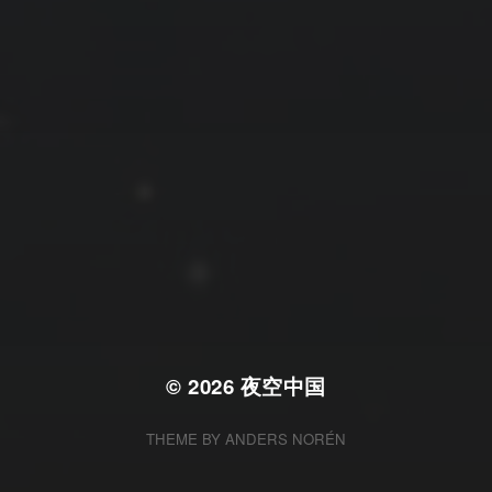
拍摄者及地点
云
Steed
上海
RoyalK
MG_Raiden扬
Miller
X.I.N
于海童
Hyman
南
内蒙古
北京
四川
安徽
山东
崔永江
山西
子夜
广东
广西
河北
新疆
江西
戴建峰
李召麒
树新蜂
江苏
海外
福建
浙江
湖北
湖南
甘肃
潘杨
王卓骁
王晋
落叶菌
西藏
青海
贵州
陕西
高尚国
黑龙江
蓝燕斌
许晓平
阿五
© 2026
夜空中国
THEME BY
ANDERS NORÉN