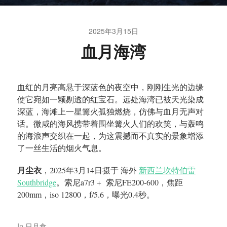
2025年3月15日
血月海湾
血红的月亮高悬于深蓝色的夜空中，刚刚生光的边缘
使它宛如一颗剔透的红宝石。远处海湾已被天光染成
深蓝，海滩上一星篝火孤独燃烧，仿佛与血月无声对
话。微咸的海风携带着围坐篝火人们的欢笑，与轰鸣
的海浪声交织在一起，为这震撼而不真实的景象增添
了一丝生活的烟火气息。
月尘衣
，2025年3月14日摄于 海外
新西兰坎特伯雷
Southbridge
。索尼a7r3 + 索尼FE200-600，焦距
200mm，iso 12800，f/5.6，曝光0.4秒。
In
日月食