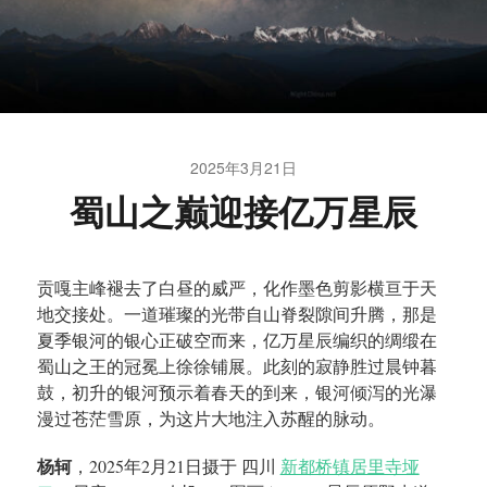
2025年3月21日
蜀山之巅迎接亿万星辰
贡嘎主峰褪去了白昼的威严，化作墨色剪影横亘于天
地交接处。一道璀璨的光带自山脊裂隙间升腾，那是
夏季银河的银心正破空而来，亿万星辰编织的绸缎在
蜀山之王的冠冕上徐徐铺展。此刻的寂静胜过晨钟暮
鼓，初升的银河预示着春天的到来，银河倾泻的光瀑
漫过苍茫雪原，为这片大地注入苏醒的脉动。
杨轲
，2025年2月21日摄于 四川
新都桥镇居里寺垭