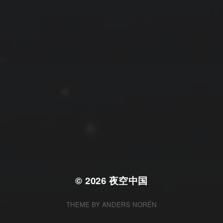
拍摄者及地点
云
Steed
上海
RoyalK
MG_Raiden扬
Miller
X.I.N
于海童
Hyman
南
内蒙古
北京
四川
安徽
山东
崔永江
山西
子夜
广东
广西
河北
新疆
江西
戴建峰
李召麒
树新蜂
江苏
海外
福建
浙江
湖北
湖南
甘肃
潘杨
王卓骁
王晋
落叶菌
西藏
青海
贵州
陕西
高尚国
黑龙江
蓝燕斌
许晓平
阿五
© 2026
夜空中国
THEME BY
ANDERS NORÉN