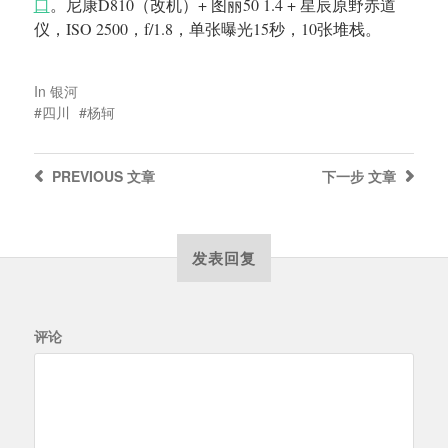
口
。尼康D810（改机）+ 图丽50 1.4 + 星辰原野赤道
仪，ISO 2500，f/1.8，单张曝光15秒，10张堆栈。
In
银河
四川
杨轲
PREVIOUS
文章
下一步
文章
发表回复
评论