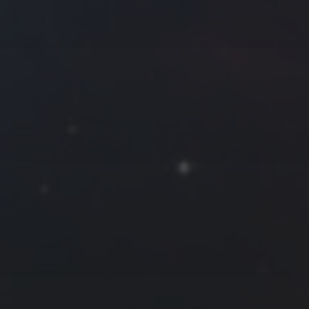
拍摄者及地点
Roya
MG_Raiden扬
Miller
Hyman
古
北京
四川
安
子夜
五
六
日
河
疆
江西
李召麒
树新蜂
江苏
1
2
西
福建
甘肃
落叶菌
蓝燕斌
7
8
9
14
15
16
21
22
23
28
29
30