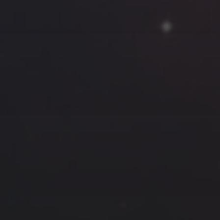
云南
内蒙
Steed
上海
lK
X.I.N
于海童
广东
广西
新
徽
山东
戴建峰
崔永江
山西
海外
北
浙江
湖北
湖南
潘杨
王卓骁
王晋
藏
青海
贵州
陕西
高尚国
黑龙江
许晓平
阿五