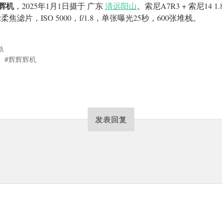
辉机
，2025年1月1日摄于 广东
清远阳山
。索尼A7R3 + 索尼14 1.8
2柔焦滤片，ISO 5000，f/1.8，单张曝光25秒，600张堆栈。
轨
辉辉辉机
发表回复