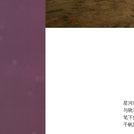
星河
与晓
笔下
千帆