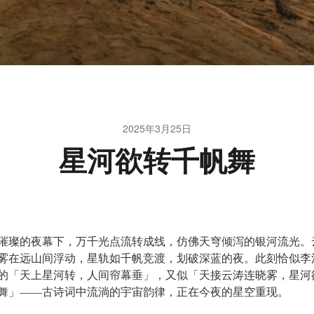
2025年3月25日
星河欲转千帆舞
璀璨的夜幕下，万千光点流转成线，仿佛天穹倾泻的银河流光。
雾在远山间浮动，星轨如千帆竞渡，划破深蓝的夜。此刻恰似李
的「天上星河转，人间帘幕垂」，又似「天接云涛连晓雾，星河
舞」——古诗词中流淌的宇宙韵律，正在今夜的星空重现。