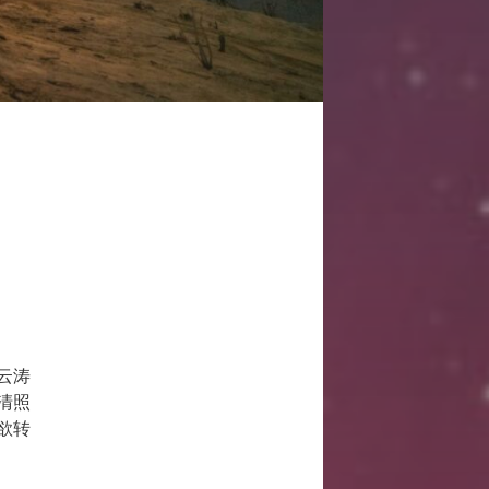
云涛
清照
欲转