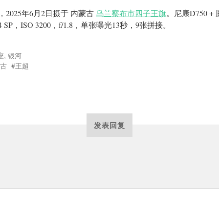
，2025年6月2日摄于 内蒙古
乌兰察布市四子王旗
。尼康D750 +
1.4 SP，ISO 3200，f/1.8，单张曝光13秒，9张拼接。
座
,
银河
古
王超
发表回复