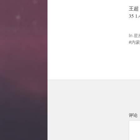
王超
35 
In
星
内蒙
评论