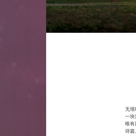
无垠
一块
唯有
诗篇