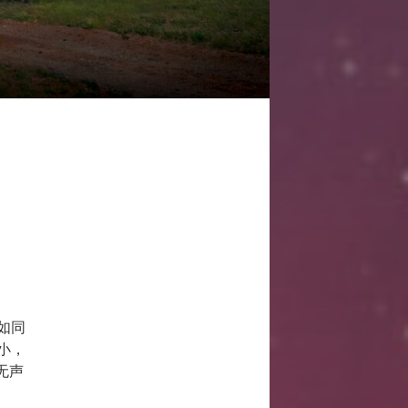
如同
小，
无声