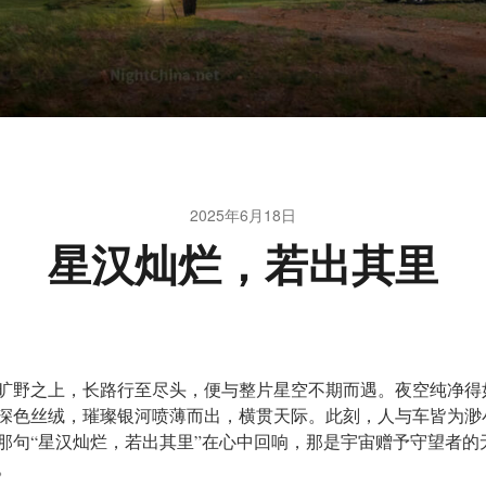
2025年6月18日
星汉灿烂，若出其里
旷野之上，长路行至尽头，便与整片星空不期而遇。夜空纯净得
深色丝绒，璀璨银河喷薄而出，横贯天际。此刻，人与车皆为渺
那句“星汉灿烂，若出其里”在心中回响，那是宇宙赠予守望者的
。