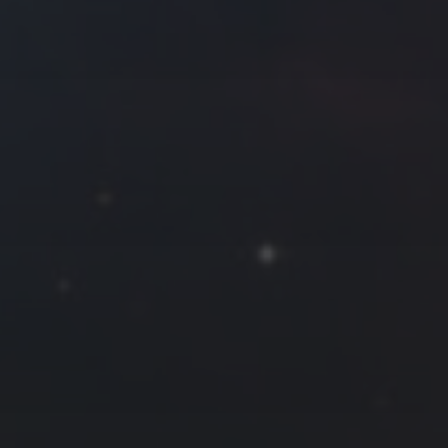
拍摄者及地点
Roya
MG_Raiden扬
Miller
Hyman
古
北京
四川
安
子夜
五
六
日
河
疆
江西
李召麒
树新蜂
江苏
1
西
福建
甘肃
落叶菌
蓝燕斌
6
7
8
13
14
15
20
21
22
27
28
29