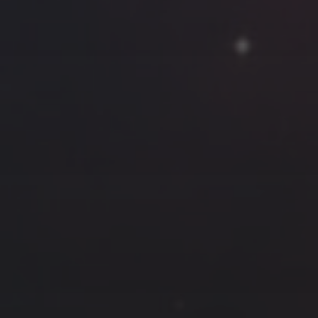
云南
内蒙
Steed
上海
lK
X.I.N
于海童
广东
广西
新
徽
山东
戴建峰
崔永江
山西
海外
北
浙江
湖北
湖南
潘杨
王卓骁
王晋
藏
青海
贵州
陕西
高尚国
黑龙江
许晓平
阿五