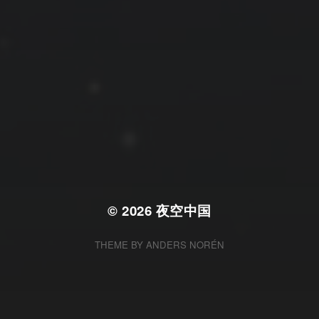
拍摄者及地点
云
Steed
上海
RoyalK
MG_Raiden扬
Miller
X.I.N
于海童
Hyman
南
内蒙古
北京
四川
安徽
山东
崔永江
山西
子夜
广东
广西
河北
新疆
江西
戴建峰
李召麒
树新蜂
江苏
海外
福建
浙江
湖北
湖南
甘肃
潘杨
王卓骁
王晋
落叶菌
西藏
青海
贵州
陕西
高尚国
黑龙江
蓝燕斌
许晓平
阿五
© 2026
夜空中国
THEME BY
ANDERS NORÉN