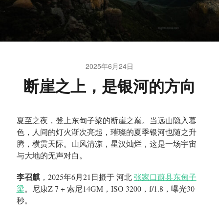
2025年6月24日
断崖之上，是银河的方向
夏至之夜，登上东甸子梁的断崖之巅。当远山隐入暮
色，人间的灯火渐次亮起，璀璨的夏季银河也随之升
腾，横贯天际。山风清凉，星汉灿烂，这是一场宇宙
与大地的无声对白。
李召麒
，2025年6月21日摄于 河北
张家口蔚县东甸子
梁
。尼康Z 7 + 索尼14GM，ISO 3200，f/1.8，曝光30
秒。