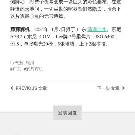
侧舞动，将整个夜幕变成一块巨大的彩色画布。在这
静谧的天地间，一切尘世的喧嚣都悄然隐去，唯余下
这片震撼心灵的无言诗篇。
辉辉辉机
，2024年11月7日摄于 广东
清远连州
。索尼
A7R2 + 索尼14 GM + Lee牌 2号柔焦片，ISO 6400，
f/1.8，单张曝光20秒，5张堆栈，上下2组拼接。
In
气辉
,
银河
广东
辉辉辉机
PREVIOUS
文章
下一步
文章
发表回复