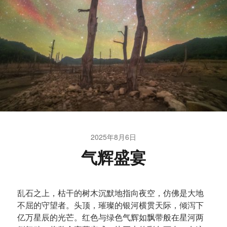
2025年8月6日
气辉盛宴
乱石之上，枯干的树木沉默地指向夜空，仿佛是大地
不屈的守望者。头顶，璀璨的银河横贯天际，倾泻下
亿万星辰的光芒。红色与绿色气辉如飘带般在星河两