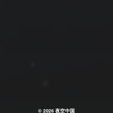
拍摄者及地点
云
Steed
上海
RoyalK
MG_Raiden扬
Miller
X.I.N
于海童
Hyman
南
内蒙古
北京
四川
安徽
山东
崔永江
山西
子夜
广东
广西
河北
新疆
江西
戴建峰
李召麒
树新蜂
江苏
海外
福建
浙江
湖北
湖南
甘肃
潘杨
王卓骁
王晋
落叶菌
西藏
青海
贵州
陕西
高尚国
黑龙江
蓝燕斌
许晓平
阿五
© 2026
夜空中国