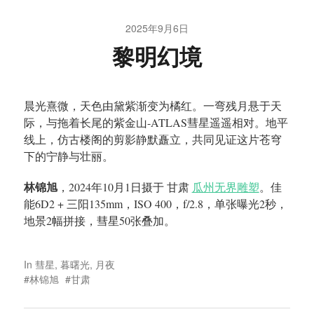
2025年9月6日
黎明幻境
晨光熹微，天色由黛紫渐变为橘红。一弯残月悬于天
际，与拖着长尾的紫金山-ATLAS彗星遥遥相对。地平
线上，仿古楼阁的剪影静默矗立，共同见证这片苍穹
下的宁静与壮丽。
林锦旭
，2024年10月1日摄于 甘肃
瓜州无界雕塑
。佳
能6D2 + 三阳135mm，ISO 400，f/2.8，单张曝光2秒，
地景2幅拼接，彗星50张叠加。
In
彗星
,
暮曙光
,
月夜
林锦旭
甘肃