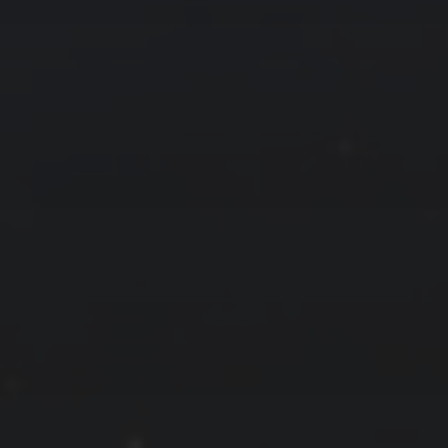
拍摄者及地点
云
Steed
上海
RoyalK
MG_Raiden扬
Miller
X.I.N
于海童
Hyman
南
内蒙古
北京
四川
安徽
山东
崔永江
山西
子夜