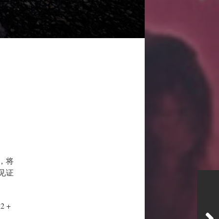
，将
见证
 +