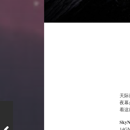
天际
夜幕
着这
SkyN
14G