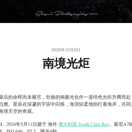
2025年10月5日
南境光炬
最后的余晖尚未褪尽，壮丽的南极光化作一道绯色光炬升腾而起
点燃。星辰在深邃的宇宙中闪烁，海浪轻柔地拍打着海岸，共同
南境天空的奇观。
i
，2024年5月11日摄于 海外
澳大利亚 South Cape Bay
。索尼A7R2
M，ISO 640，f/2.2，曝光4秒。