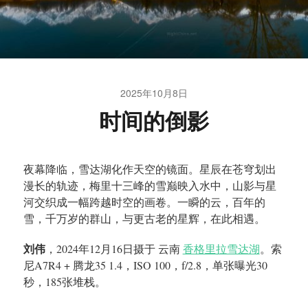
2025年10月8日
时间的倒影
夜幕降临，雪达湖化作天空的镜面。星辰在苍穹划出
漫长的轨迹，梅里十三峰的雪巅映入水中，山影与星
河交织成一幅跨越时空的画卷。一瞬的云，百年的
雪，千万岁的群山，与更古老的星辉，在此相遇。
刘伟
，2024年12月16日摄于 云南
香格里拉雪达湖
。索
尼A7R4 + 腾龙35 1.4，ISO 100，f/2.8，单张曝光30
秒，185张堆栈。