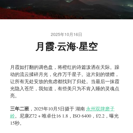
2025年10月16日
月霞·云海·星空
月霞如打翻的调色盘，将橙红的诗篇泼洒在天际。躁
动的流云揉碎月光，化作万千星子。这片刻的馈赠，
让所有无处安放的焦虑都找到了归处。当最后一抹霞
光隐入苍茫，我知道，有些美只为不肯入睡的灵魂点
亮。
三年二班
，2025年10月5日摄于 湖南
永州双牌磨子
岭
。尼康Z72 + 唯卓仕16 1.8，ISO 6400，f/2.2，曝光
15秒。