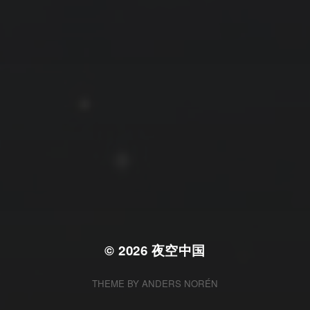
拍摄者及地点
云
Steed
上海
RoyalK
MG_Raiden扬
Miller
X.I.N
于海童
Hyman
南
内蒙古
北京
四川
安徽
山东
崔永江
山西
子夜
广东
广西
河北
新疆
江西
戴建峰
李召麒
树新蜂
江苏
海外
福建
浙江
湖北
湖南
甘肃
潘杨
王卓骁
王晋
落叶菌
西藏
青海
贵州
陕西
高尚国
黑龙江
蓝燕斌
许晓平
阿五
© 2026
夜空中国
THEME BY
ANDERS NORÉN