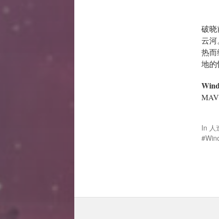
破晓
云河
热而
地的
Wind
MAV
In
人
Win