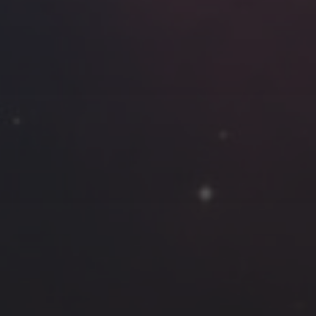
云南
内蒙
Steed
上海
lK
X.I.N
于海童
广东
广西
新
徽
山东
戴建峰
崔永江
山西
海外
北
浙江
湖北
湖南
潘杨
王卓骁
王晋
藏
青海
贵州
陕西
高尚国
黑龙江
许晓平
阿五