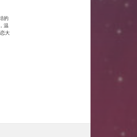
结的
，温
依恋大