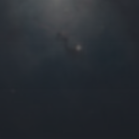
往日佳作
2025 年 12 月
一
二
三
四
1
2
3
4