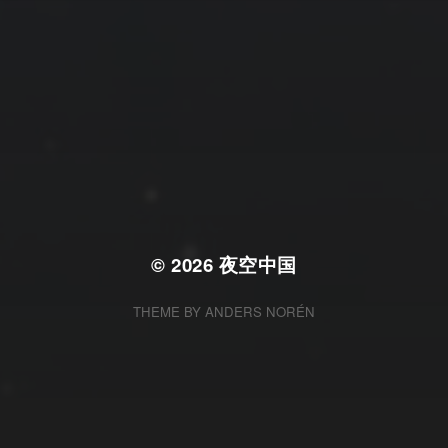
© 2026
夜空中国
THEME BY
ANDERS NORÉN