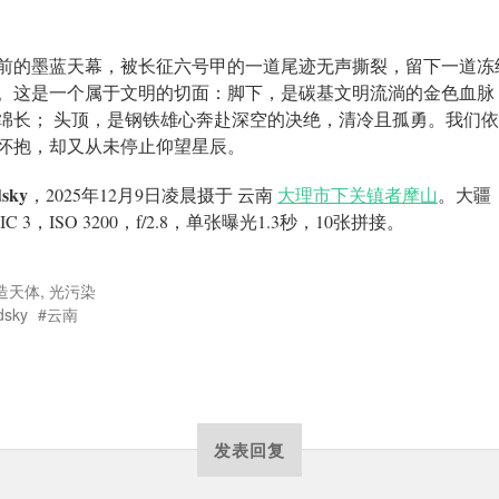
前的墨蓝天幕，被长征六号甲的一道尾迹无声撕裂，留下一道冻
。这是一个属于文明的切面：脚下，是碳基文明流淌的金色血脉
绵长； 头顶，是钢铁雄心奔赴深空的决绝，清冷且孤勇。我们
怀抱，却又从未停止仰望星辰。
sky
，2025年12月9日凌晨摄于 云南
大理市下关镇者摩山
。大疆
IC 3，ISO 3200，f/2.8，单张曝光1.3秒，10张拼接。
造天体
,
光污染
dsky
云南
发表回复