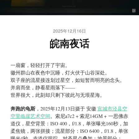
2025年12月16日
皖南夜话
一扇窗，轻轻打开了宇宙。
徽州群山在夜色中沉睡，灯火伏于山谷深处。
双子座的流星接连划过星空，如短暂而明亮的念头。
并肩而坐，静看星雨落下——
世界很大，此刻却只剩下彼此与无垠星海。
奔跑的龟斯
，2025年12月13日摄于 安徽
宣城市泾县空
空里临崖艺术空间
。索尼a7c2 + 索尼14GM + 一思佛赤
道仪，星空背景：ISO 400，f/1.8，单张曝光160秒，加
柔焦镜，两张拼接；流星部分：ISO 6400，f/1.8，单张
曝光4秒，赤道仪跟踪，对齐星点叠加；地景部分：