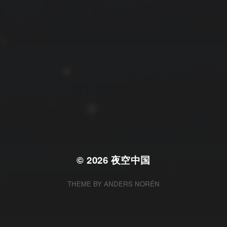
拍摄者及地点
云
Steed
上海
RoyalK
MG_Raiden扬
Miller
X.I.N
于海童
Hyman
南
内蒙古
北京
四川
安徽
山东
崔永江
山西
子夜
广东
广西
河北
新疆
江西
戴建峰
李召麒
树新蜂
江苏
海外
福建
浙江
湖北
湖南
甘肃
潘杨
王卓骁
王晋
落叶菌
西藏
青海
贵州
陕西
高尚国
黑龙江
蓝燕斌
许晓平
阿五
© 2026
夜空中国
THEME BY
ANDERS NORÉN