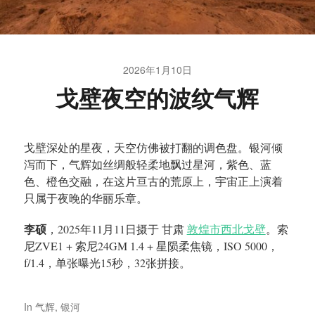
2026年1月10日
戈壁夜空的波纹气辉
戈壁深处的星夜，天空仿佛被打翻的调色盘。银河倾
泻而下，气辉如丝绸般轻柔地飘过星河，紫色、蓝
色、橙色交融，在这片亘古的荒原上，宇宙正上演着
只属于夜晚的华丽乐章。
李硕
，2025年11月11日摄于 甘肃
敦煌市西北戈壁
。索
尼ZVE1 + 索尼24GM 1.4 + 星陨柔焦镜，ISO 5000，
f/1.4，单张曝光15秒，32张拼接。
In
气辉
,
银河