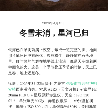
2026年4月13日
冬雪未消，星河已归
银河已在黎明前爬上夜空，弯成一道完整的拱。地面
那片薄冰还没有融化，裂纹横生，静静铺在石头地
里。红与绿的气辉在地平线上流淌，像是天空燃着两
种颜色的火。这是一个季节叠压季节的时刻，天上已
是春，地上还是冬。
徐康，2026年3月22日摄于 内蒙古
包头市白云鄂博明
安镇
西南溪流旁。索尼 A7R5（天文改机）+ 索尼 FE
20mm F1.8 G + 星辰原野赤道仪，天空：ISO 320，
f/2.2，单张曝光300秒，赤道仪跟踪 ，1x9张竖拍拼
接；地景：ISO 800，f/4，单张曝光180秒，关闭赤道