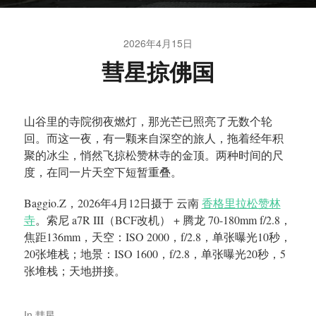
2026年4月15日
彗星掠佛国
山谷里的寺院彻夜燃灯，那光芒已照亮了无数个轮
回。而这一夜，有一颗来自深空的旅人，拖着经年积
聚的冰尘，悄然飞掠松赞林寺的金顶。两种时间的尺
度，在同一片天空下短暂重叠。
Baggio.Z，2026年4月12日摄于 云南
香格里拉松赞林
寺
。索尼 a7R III（BCF改机） + 腾龙 70-180mm f/2.8，
焦距136mm，天空：ISO 2000，f/2.8，单张曝光10秒，
20张堆栈；地景：ISO 1600，f/2.8，单张曝光20秒，5
张堆栈；天地拼接。
In
彗星