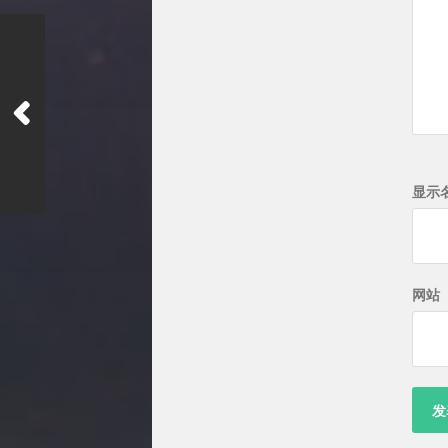
显示
网站