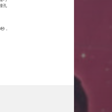
瞳孔
30秒，