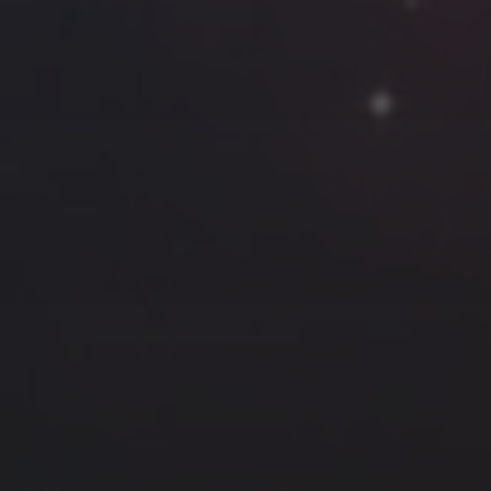
云南
内蒙
Steed
上海
lK
X.I.N
于海童
广东
广西
新
徽
山东
戴建峰
崔永江
山西
海外
北
浙江
湖北
湖南
潘杨
王卓骁
王晋
藏
青海
贵州
陕西
高尚国
黑龙江
许晓平
阿五