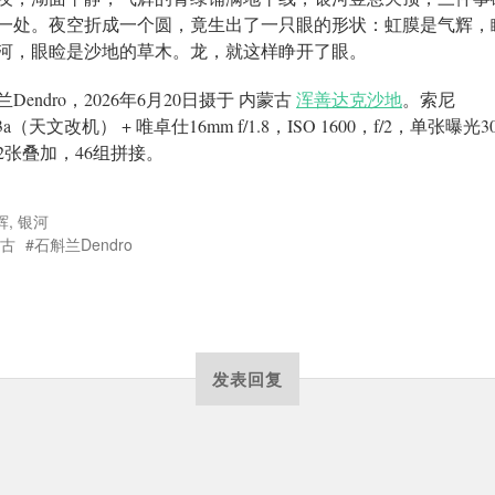
一处。夜空折成一个圆，竟生出了一只眼的形状：虹膜是气辉，
河，眼睑是沙地的草木。龙，就这样睁开了眼。
Dendro，2026年6月20日摄于 内蒙古
浑善达克沙地
。索尼
3a（天文改机） + 唯卓仕16mm f/1.8，ISO 1600，f/2，单张曝光
2张叠加，46组拼接。
辉
,
银河
古
石斛兰Dendro
发表回复