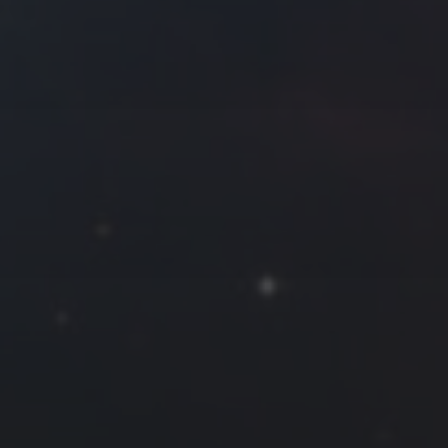
拍摄者及地点
Roya
MG_Raiden扬
Miller
Hyman
古
北京
四川
安
子夜
五
六
日
河
疆
江西
李召麒
树新蜂
江苏
5
6
7
西
福建
甘肃
落叶菌
蓝燕斌
12
13
14
19
20
21