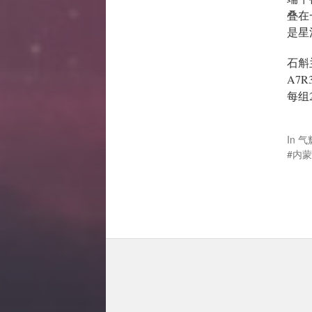
叠在
是星
石斛兰
A7R
每组
In
气
内蒙