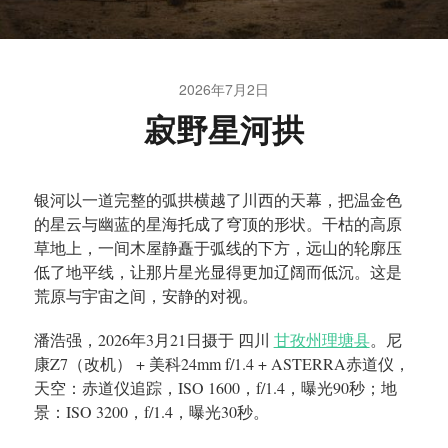
2026年7月2日
寂野星河拱
银河以一道完整的弧拱横越了川西的天幕，把温金色
的星云与幽蓝的星海托成了穹顶的形状。干枯的高原
草地上，一间木屋静矗于弧线的下方，远山的轮廓压
低了地平线，让那片星光显得更加辽阔而低沉。这是
荒原与宇宙之间，安静的对视。
潘浩强，2026年3月21日摄于 四川
甘孜州理塘县
。尼
康Z7（改机） + 美科24mm f/1.4 + ASTERRA赤道仪，
天空：赤道仪追踪，ISO 1600，f/1.4，曝光90秒；地
景：ISO 3200，f/1.4，曝光30秒。