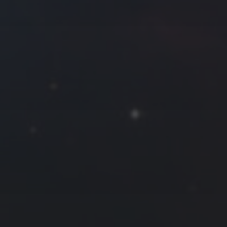
拍摄者及地点
Roya
MG_Raiden扬
Miller
Hyman
古
北京
四川
安
子夜
五
六
日
河
疆
江西
李召麒
树新蜂
江苏
3
4
5
西
福建
甘肃
落叶菌
蓝燕斌
10
11
12
17
18
19
24
25
26
31