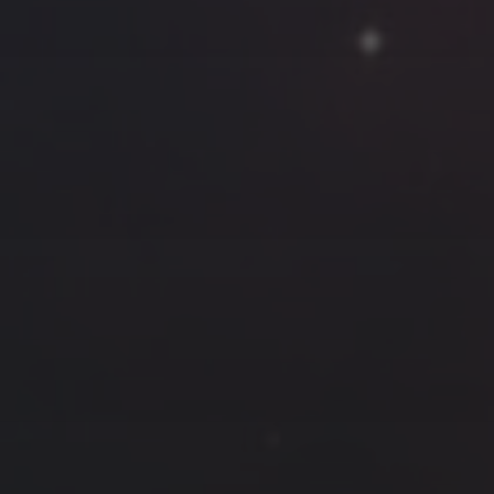
云南
内蒙
Steed
上海
lK
X.I.N
于海童
广东
广西
新
徽
山东
戴建峰
崔永江
山西
海外
北
浙江
湖北
湖南
潘杨
王卓骁
王晋
藏
青海
贵州
陕西
高尚国
黑龙江
许晓平
阿五