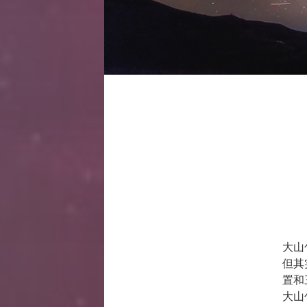
大山
但其
置和
大山