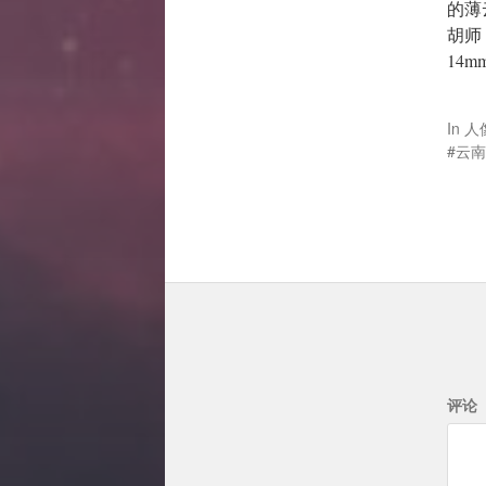
的薄
胡师
14m
In
人
云南
评论