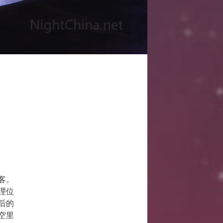
客。
理位
后的
空里