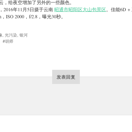
云，给夜空增加了另外的一些颜色。
，2016年11月5日摄于云南
昭通市昭阳区大山包景区
。佳能6D +
m，ISO 2000，f/2.8，曝光30秒。
像
,
光污染
,
银河
胡师
发表回复