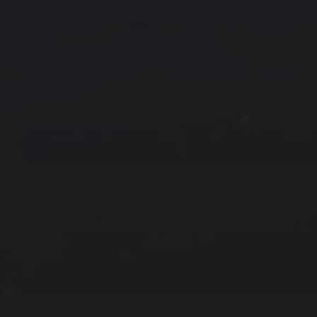
拍摄者及地点
云
Steed
上海
RoyalK
MG_Raiden扬
Miller
X.I.N
于海童
Hyman