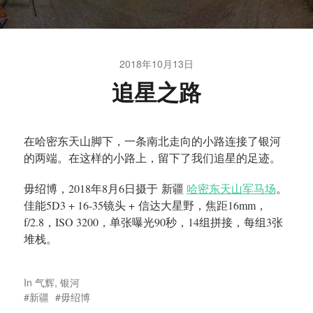
2018年10月13日
追星之路
在哈密东天山脚下，一条南北走向的小路连接了银河
的两端。在这样的小路上，留下了我们追星的足迹。
毋绍博，2018年8月6日摄于 新疆
哈密东天山军马场
。
佳能5D3 + 16-35镜头 + 信达大星野，焦距16mm，
f/2.8，ISO 3200，单张曝光90秒，14组拼接，每组3张
堆栈。
In
气辉
,
银河
新疆
毋绍博