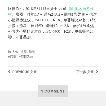
阿怪Zax，2018年8月13日摄于 西藏
那曲地区当惹雍
错
。底图：佳能6D + 适马24Art + 丽拍1号柔焦 + 信达
小星野赤道仪，ISO 1600，f/1.8，单张曝光45秒，6张
拼接；流星：佳能6D +老蛙12mm 2.8 + 丽拍1号柔焦
+ 信达小星野赤道仪，ISO 6400，f/2.8，单张曝光25
秒，20张叠加。
In
人像
,
流星
,
银河
西藏
阿怪Zax
PREVIOUS
文章
下一步
文章
1 COMMENT