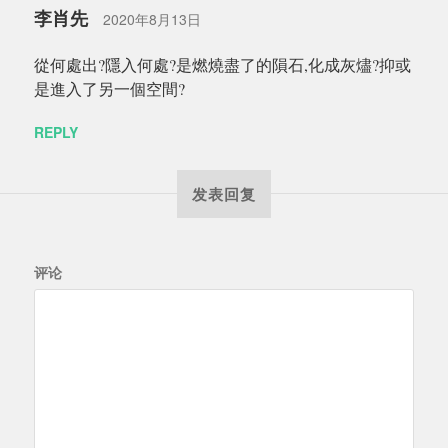
李肖先
2020年8月13日
從何處出?隱入何處?是燃燒盡了的隕石,化成灰燼?抑或
是進入了另一個空間?
REPLY
发表回复
评论