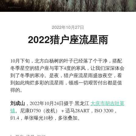
2022年10月27日
2022猎户座流星雨
10月下旬，北方白杨树的叶子已经落了个干净，搭配
冬季星空的猎户座与零下4度的寒风，让我们深深体会
到了冬季的寒冷。是夜，猎户座流星雨盛放夜空，看
到如此绚烂多彩的流星雨，顿感一切艰苦付出都是值
得的。
刘成山
，2022年10月24日摄于 黑龙江
大庆市胡吉吐莫
镇
。尼康D750（改机） + 适马28ART，ISO 3200，
f/1.4，单张曝光10秒，多张叠加。